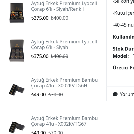
-Silikon y
Aytuğ Erkek Premium Lyocell
Çorap 6'lı - Siyah/Renkli
-Kutu içe
₺375.00
₺400.00
-40-45 nu
Kullanıl
Aytuğ Erkek Premium Lyocell
Çorap 6'lı - Siyah
Stok Du
Model:
1
₺375.00
₺400.00
Üretici 
Aytuğ Erkek Premium Bambu
Çorap 4'lü - X002KVTG6H
Yoruml
₺49.00
₺70.00
Aytuğ Erkek Premium Bambu
Çorap 4'lü - X002KVTG67
₺49.00
₺70.00