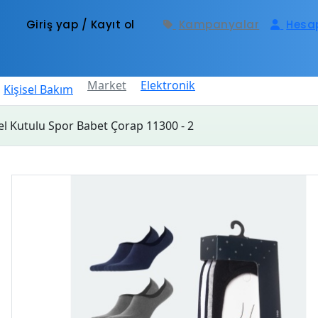
Giriş yap / Kayıt ol
Kampanyalar
Hesa
Market
Elektronik
Kişisel Bakım
el Kutulu Spor Babet Çorap 11300 - 2