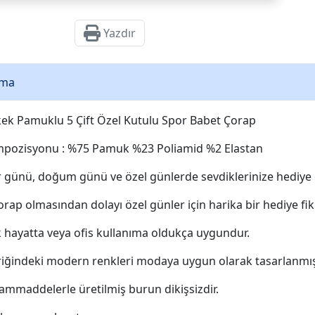
Yazdır
ama
kek Pamuklu 5 Çift Özel Kutulu Spor Babet Çorap
pozisyonu : %75 Pamuk %23 Poliamid %2 Elastan
er günü, doğum günü ve özel günlerde sevdiklerinize hediye 
orap olmasından dolayı özel günler için harika bir hediye fikr
 hayatta veya ofis kullanıma oldukça uygundur.
riğindeki modern renkleri modaya uygun olarak tasarlanmışt
 hammaddelerle üretilmiş burun dikişsizdir.