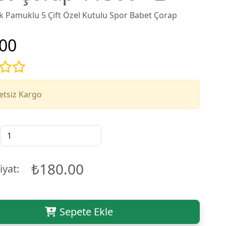
k Pamuklu 5 Çift Özel Kutulu Spor Babet Çorap
00
etsiz Kargo
₺180.00
iyat:
Sepete Ekle