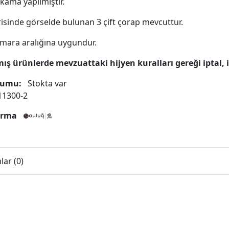
ıkama yapılmıştır.
risinde görselde bulunan 3 çift çorap mevcuttur.
mara aralığına uygundur.
mış ürünlerde mevzuattaki hijyen kuralları gereği iptal,
rumu:
Stokta var
1300-2
Firma
ar (0)