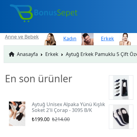
Anne ve Bebek
Kadın
Erkek
Anasayfa
Erkek
Aytuğ Erkek Pamuklu 5 Çift Öz
En son ürünler
Aytuğ Unisex Alpaka Yünü Kışlık
Soket 2'li Çorap - 3095 B/K
₺199.00
₺214.00