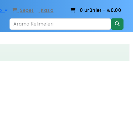
p
Sepet
Kasa
0
Ürünler -
₺0.00