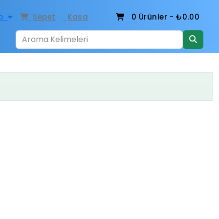
p
Sepet
Kasa
0
Ürünler -
₺0.00