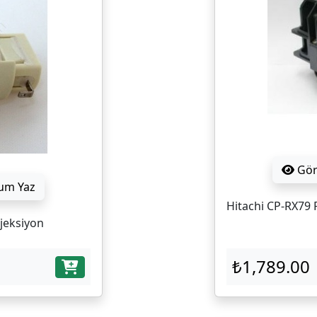
Gö
um Yaz
Hitachi CP-RX79 
ojeksiyon
₺1,789.00