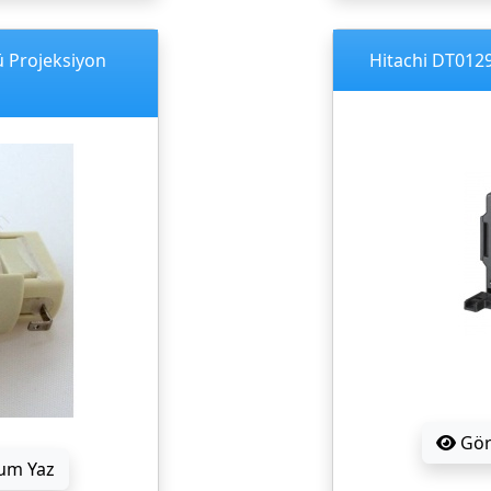
ü Projeksiyon
Hitachi DT0129
Gö
um Yaz