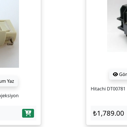
Gö
um Yaz
Hitachi DT00781 
ojeksiyon
₺1,789.00