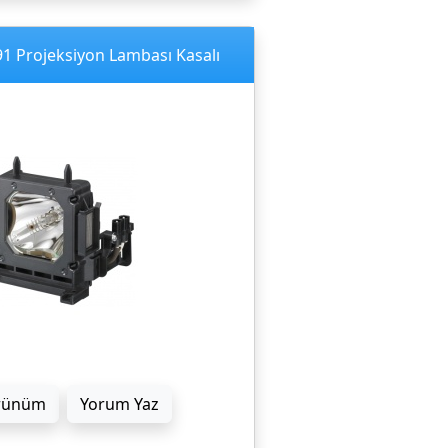
1 Projeksiyon Lambası Kasalı
rünüm
Yorum Yaz