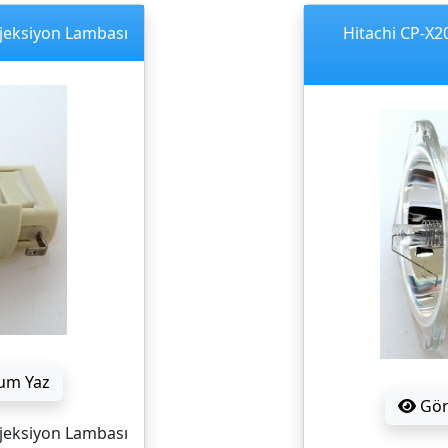
ojeksiyon Lambası
Hitachi CP-X2
um Yaz
Gö
ojeksiyon Lambası