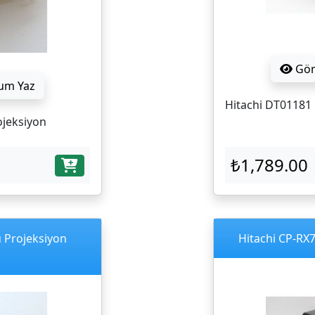
Gö
um Yaz
Hitachi DT01181 
ojeksiyon
₺1,789.00
ü Projeksiyon
Hitachi CP-RX