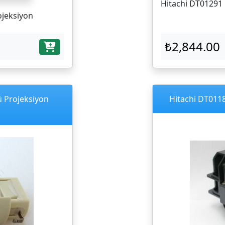
Hitachi DT01291 
ojeksiyon
₺2,844.00
ü Projeksiyon
Hitachi DT0118