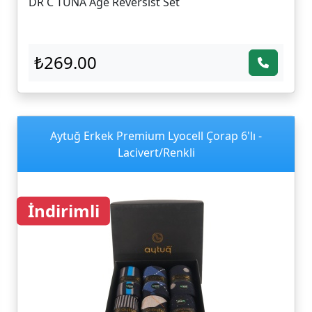
DR C TUNA Age Reversist Set
₺269.00
Aytuğ Erkek Premium Lyocell Çorap 6'lı -
Lacivert/Renkli
İndirimli