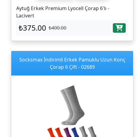
Aytuğ Erkek Premium Lyocell Çorap 6'lı -
Lacivert
₺375.00
₺400.00
Socksmax İndirimli Erkek Pamuklu Uzun Konç
Çorap 6 Çift - 02689