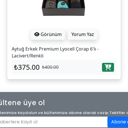
Görünüm
Yorum Yaz
Aytuğ Erkek Premium Lyocell Çorap 6'lı -
Lacivert/Renkli
₺375.00
₺400.00
ültene üye ol
tenimize kaydolun ve bültenimize abone olarak cazip Teklifler a
Abone 