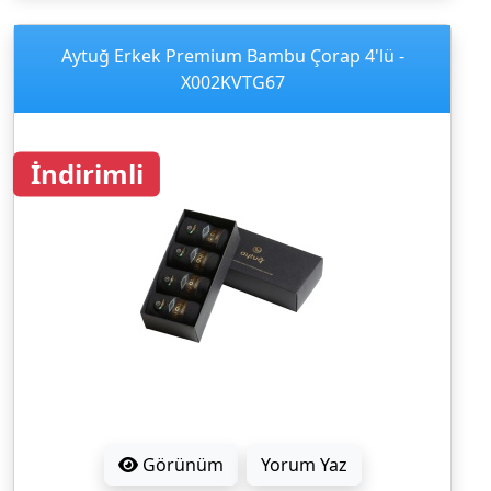
Aytuğ Erkek Premium Bambu Çorap 4'lü -
X002KVTG67
İndirimli
Görünüm
Yorum Yaz