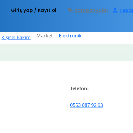
Giriş yap / Kayıt ol
Kampanyalar
Hesa
Market
Elektronik
Kişisel Bakım
Telefon:
0553 087 92 93