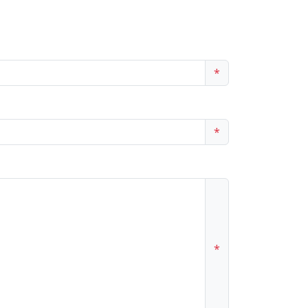
*
*
*