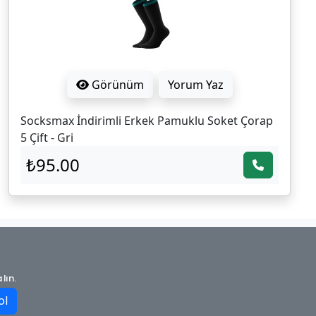
Görünüm
Yorum Yaz
Socksmax İndirimli Erkek Pamuklu Soket Çorap
5 Çift - Gri
₺95.00
lın.
ol