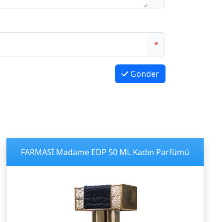
*
Gönder
FARMASİ Madame EDP 50 ML Kadın Parfümü