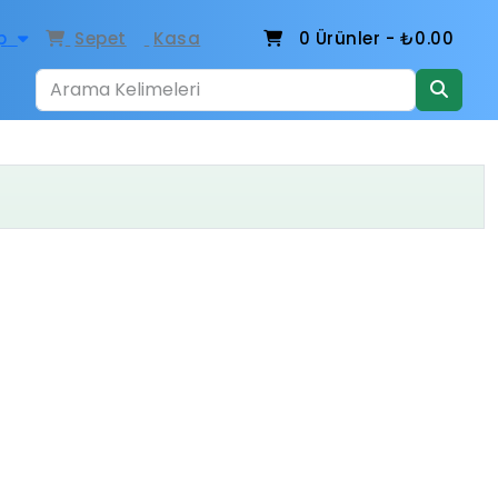
p
Sepet
Kasa
0
Ürünler -
₺0.00