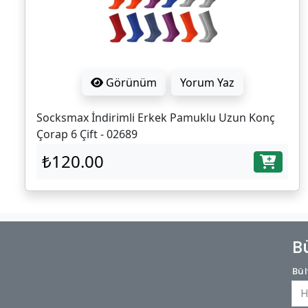
Görünüm
Yorum Yaz
Socksmax İndirimli Erkek Pamuklu Uzun Konç
Çorap 6 Çift - 02689
₺120.00
B
Bül