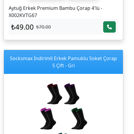
Aytuğ Erkek Premium Bambu Çorap 4'lü -
X002KVTG67
₺49.00
₺70.00
Socksmax İndirimli Erkek Pamuklu Soket Çorap
5 Çift - Gri