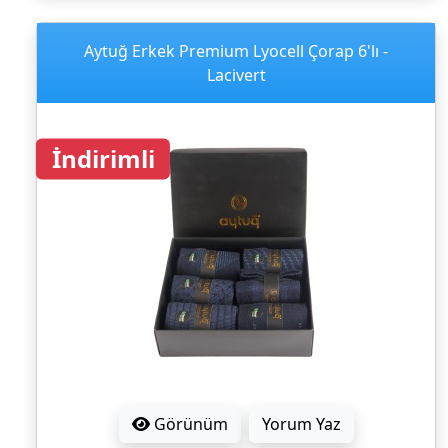
Aytuğ Erkek Premium Lyocell Çorap 6'lı -
Lacivert
İndirimli
Görünüm
Yorum Yaz