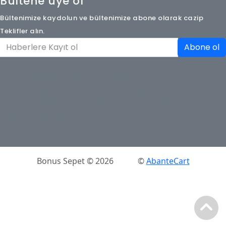
Bültene üye ol
Bültenimize kaydolun ve bültenimize abone olarak cazip
Teklifler alın.
Abone ol
Hesap Numaralarımız
Hakkımızda
Teslimat Bilgileri
İletişim
Site Haritası
Giriş
Hesap
Sepet
Bonus Sepet © 2026
©
AbanteCart