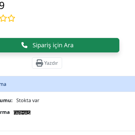
9
Sipariş için Ara
Yazdır
ama
rumu:
Stokta var
Firma