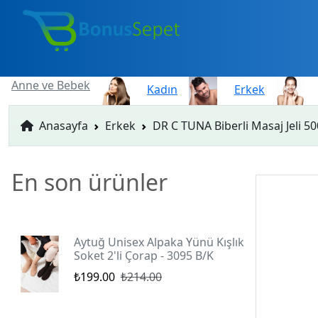
Anne ve Bebek
Kadın
Erkek
Anasayfa
Erkek
DR C TUNA Biberli Masaj Jeli 5
En son ürünler
Aytuğ Unisex Alpaka Yünü Kışlık
Soket 2'li Çorap - 3095 B/K
₺199.00
₺214.00