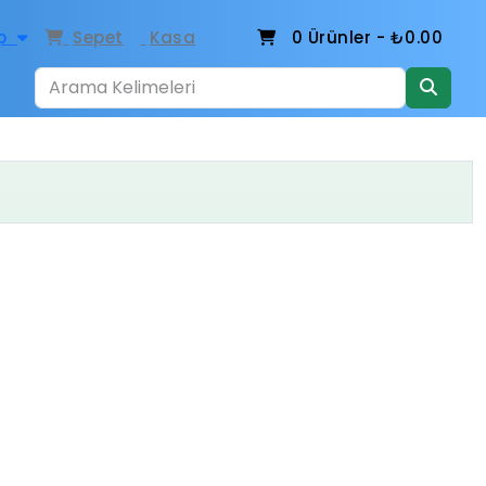
p
Sepet
Kasa
0
Ürünler -
₺0.00