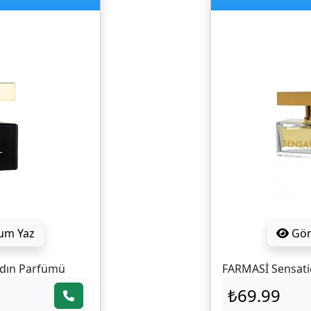
um Yaz
Gö
adın Parfümü
FARMASİ Sensati
₺69.99