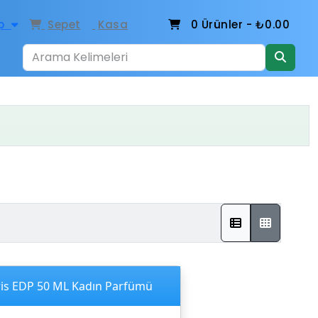
p
Sepet
Kasa
0
Ürünler -
₺0.00
is EDP 50 ML Kadın Parfümü