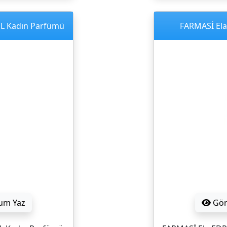
ML Kadın Parfümü
FARMASİ Ela
um Yaz
Gö