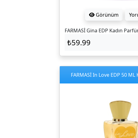
Görünüm
Yor
FARMASİ Gina EDP Kadın Parf
₺59.99
FARMASİ In Love EDP 50 ML 