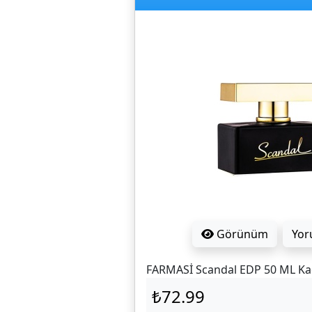
Görünüm
Yor
FARMASİ Scandal EDP 50 ML K
₺72.99