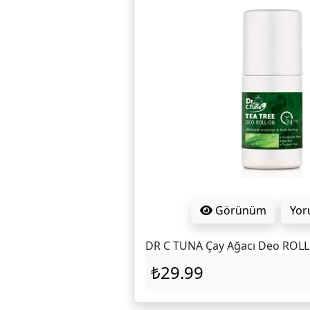
Görünüm
Yor
DR C TUNA Çay Ağacı Deo ROL
₺29.99