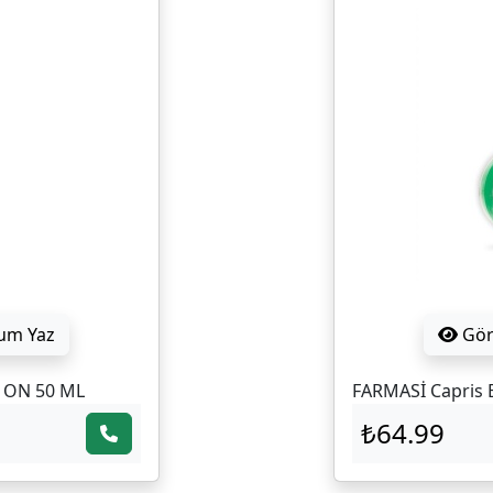
um Yaz
Gö
L ON 50 ML
FARMASİ Capris 
₺64.99