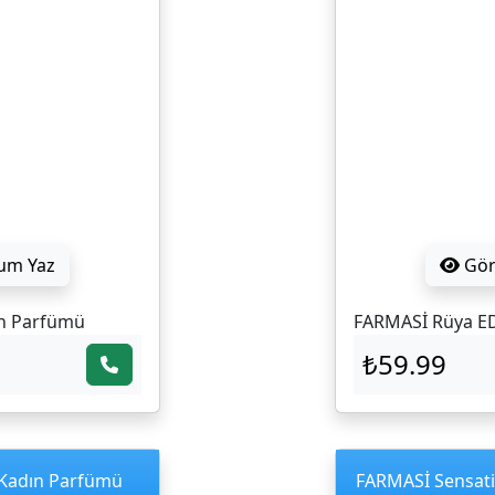
um Yaz
Gö
ın Parfümü
FARMASİ Rüya E
₺59.99
 Kadın Parfümü
FARMASİ Sensat