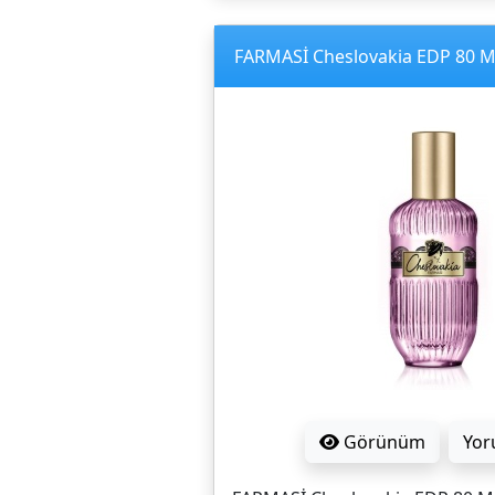
FARMASİ Cheslovakia EDP 80 
Görünüm
Yor