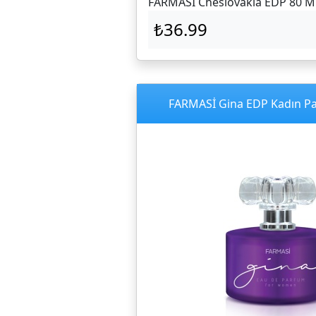
FARMASİ Cheslovakia EDP 80 M
₺36.99
FARMASİ Gina EDP Kadın P