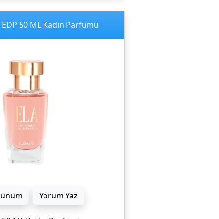
 EDP 50 ML Kadın Parfümü
rünüm
Yorum Yaz