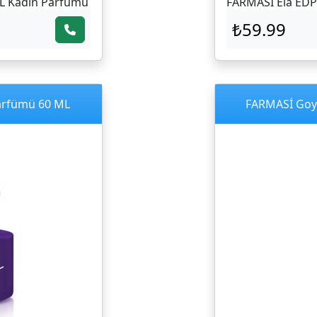
L Kadın Parfümü
FARMASİ Ela EDP
₺59.99
arfümü 60 ML
FARMASİ Goy