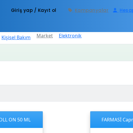
Giriş yap / Kayıt ol
Kampanyalar
Hesa
Market
Elektronik
Kişisel Bakım
ROLL ON 50 ML
FARMASİ Capr