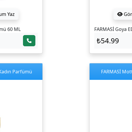
um Yaz
Gö
ümü 60 ML
FARMASİ Goya E
₺54.99
Kadın Parfümü
FARMASİ Mott