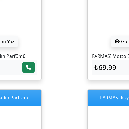
um Yaz
Gö
dın Parfümü
FARMASİ Motto 
₺69.99
Kadın Parfümü
FARMASİ Rüy