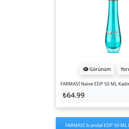
Görünüm
Yor
FARMASİ Naive EDP 50 ML Kad
₺64.99
FARMASİ Scandal EDP 50 ML